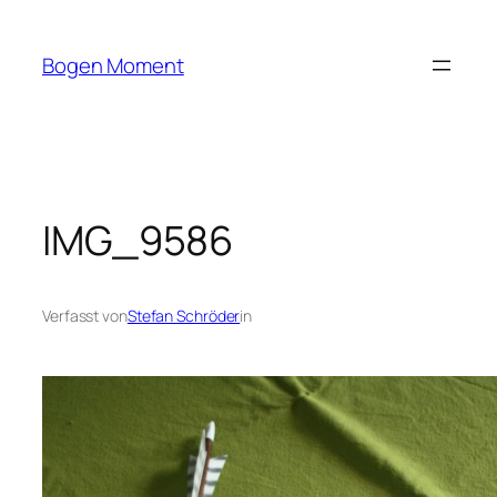
Zum
Inhalt
Bogen Moment
springen
IMG_9586
Verfasst von
Stefan Schröder
in