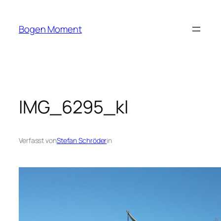
Zum
Inhalt
Bogen Moment
springen
IMG_6295_kl
Verfasst von
Stefan Schröder
in