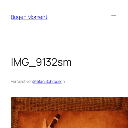
Zum
Inhalt
Bogen Moment
springen
IMG_9132sm
Verfasst von
Stefan Schröder
in